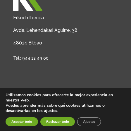
Erkoch Ibérica
Avda. Lehendakari Aguirre, 38
48014 Bilbao
Tel.: 944 12 49 00
Utilizamos cookies para ofrecerte la mejor experiencia en
Aviso Legal
Política de Privacidad
nuestra web.
Política de Cookies
Puedes aprender más sobre qué cookies utilizamos o
desactivarlas en los ajustes.
Aceptar todo
Rechazar todo
Ajustes
erkoch ibérica s.l. © 2017-22