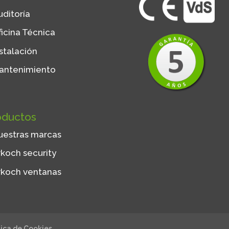
uditoría
ficina Técnica
nstalación
antenimiento
oductos
uestras marcas
rkoch security
rkoch ventanas
tica de Cookies