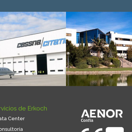
vicios de Erkoch
ata Center
onsultoría