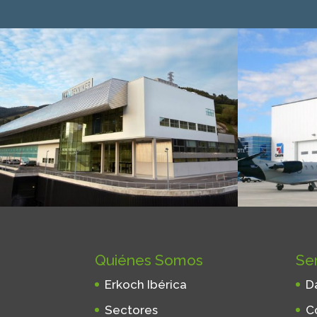
Quiénes Somos
Ser
Erkoch Ibérica
D
Sectores
C