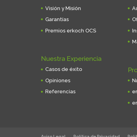
Visión y Misión
A
Garantías
O
Premios erkoch OCS
I
M
Nuestra Experiencia
Pr
Casos de éxito
Opiniones
N
Referencias
e
e
Aviso Legal
Política de Privacidad
Polí